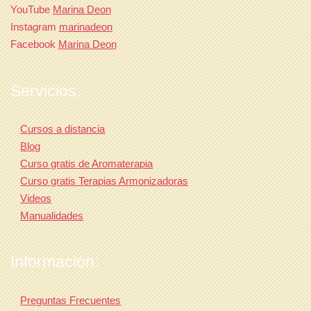
YouTube
Marina Deon
Instagram
marinadeon
Facebook
Marina Deon
Servicios:
Cursos a distancia
Blog
Curso gratis de Aromaterapia
Curso gratis Terapias Armonizadoras
Videos
Manualidades
Información:
Preguntas Frecuentes