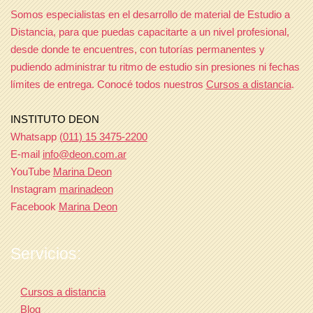
Somos especialistas en el desarrollo de material de Estudio a
Distancia, para que puedas capacitarte a un nivel profesional,
desde donde te encuentres, con tutorías permanentes y
pudiendo administrar tu ritmo de estudio sin presiones ni fechas
límites de entrega. Conocé todos nuestros
Cursos a distancia
.
INSTITUTO DEON
Whatsapp
(011) 15 3475-2200
E-mail
info@deon.com.ar
YouTube
Marina Deon
Instagram
marinadeon
Facebook
Marina Deon
Servicios:
Cursos a distancia
Blog