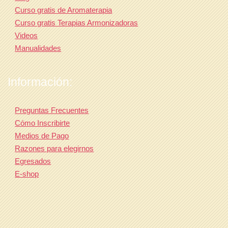
Curso gratis de Aromaterapia
Curso gratis Terapias Armonizadoras
Videos
Manualidades
Información:
Preguntas Frecuentes
Cómo Inscribirte
Medios de Pago
Razones para elegirnos
Egresados
E-shop