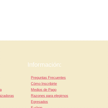
Información:
Preguntas Frecuentes
Cómo Inscribirte
a
Medios de Pago
nizadoras
Razones para elegirnos
Egresados
E-shop